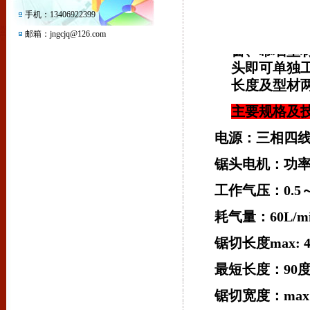
本机是为适
手机：13406922399
作简单、性
邮箱：jngcjq@126.com
窗、幕墙型
头即可单独
长度及型材两
主要规格及
电源：三相四
锯头电机：功
工作气压：
0.5
耗气量：
60L/m
锯切长度
max
:
最短长度：
90
锯切宽度：
max