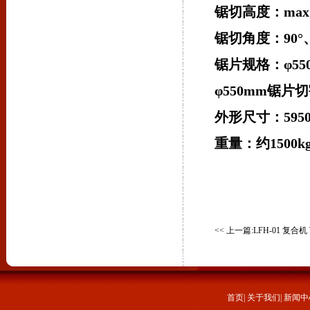
锯切高度：
ma
锯切角度：
90°
锯片规格：
φ55
φ55
0mm
锯片切
外形尺寸：
595
重量：约
1
5
00k
<< 上一篇:
LFH-01 复合机
首页
|
关于我们
|
新闻中